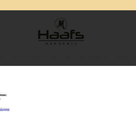
erij Haafs
Meester Boulanger
Bakkerscafé
Werken b